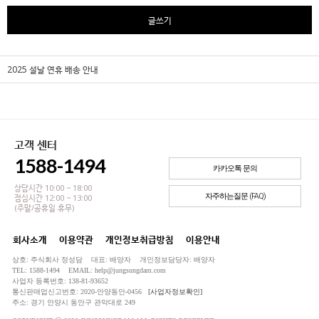
글쓰기
2025 설날 연휴 배송 안내
고객 센터
1588-1494
카카오톡 문의
상담시간 10:00 ~ 18:00
자주하는질문 (FAQ)
점심시간 12:00 ~ 13:00
(주말/공휴일 휴무)
회사소개
이용약관
개인정보취급방침
이용안내
상호: 주식회사 정성담 대표: 배양자 개인정보담당자: 배양자
TEL: 1588-1494 EMAIL: help@jungsungdam.com
사업자 등록번호: 138-81-93652
통신판매업신고번호: 2020-안양동안-0456
[사업자정보확인]
주소: 경기 안양시 동안구 관악대로 249