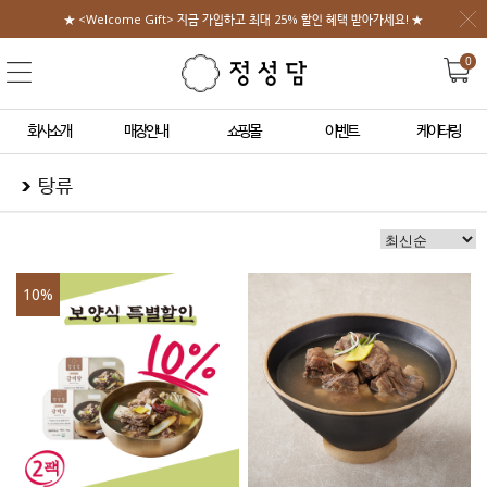
★ <Welcome Gift> 지금 가입하고 최대 25% 할인 혜택 받아가세요! ★
0
회사소개
매장안내
쇼핑몰
이벤트
케이터링
탕류
10
%