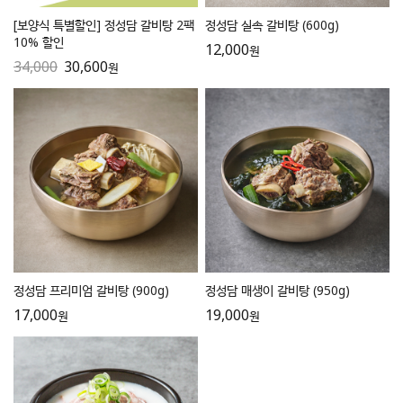
[보양식 특별할인] 정성담 갈비탕 2팩
정성담 실속 갈비탕 (600g)
10% 할인
12,000
원
34,000
30,600
원
정성담 프리미엄 갈비탕 (900g)
정성담 매생이 갈비탕 (950g)
17,000
19,000
원
원