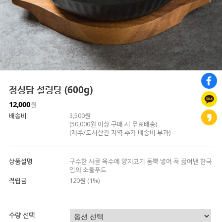
정성담 설렁탕 (600g)
12,000
원
배송비
3,500원
(50,000원 이상 구매 시 무료배송)
(제주/도서산간 지역 추가 배송비 부과)
상품설명
구수한 사골 육수에 양지고기 둠뿍 넣어 푹 끓여낸 한국
인의 소울푸드
적립금
120원 (1%)
수량 선택