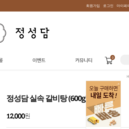
회원가입
로그인
마이페
0
몰
이벤트
커뮤니티
정성담 실속 갈비탕 (600g)
12,000
원