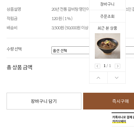
장바구니
상품설명
20년 전통 갈비탕 명인이 만든 한끼 딱 먹기 좋은 1인
주문조회
적립금
120 원 ( 1 % )
배송비
3,500원 (50,000원 이상 구매 시 무료배송)
최근 본 상품
수량 선택
1
/
1
총 상품 금액
장바구니 담기
즉시구매