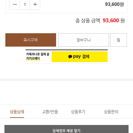
93,600
원
93,600
총 상품 금액
원
즉시구매
장바구니
찜
상품상세
교환/반품
상품후기
상품문의
상세정보 새창 열기