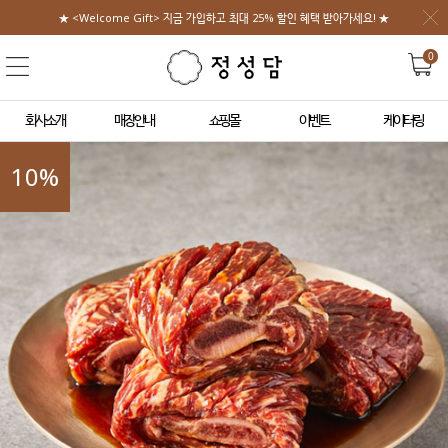
★ <Welcome Gift> 지금 가입하고 최대 25% 할인 혜택 받아가세요! ★
0
회사소개
매장안내
쇼핑몰
이벤트
케이터링
10
%