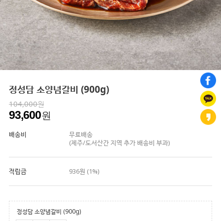
정성담 소양념갈비 (900g)
104,000원
93,600
원
배송비
무료배송
(제주/도서산간 지역 추가 배송비 부과)
적립금
936원 (1%)
정성담 소양념갈비 (900g)