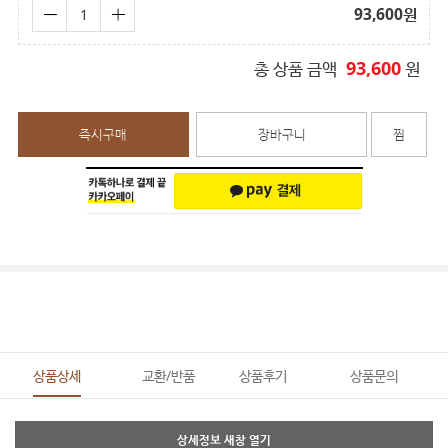
93,600
원
93,600
총 상품 금액
원
즉시구매
장바구니
찜
상품상세
교환/반품
상품후기
상품문의
상세정보 새창 열기