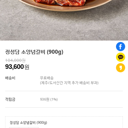
정성담 소양념갈비 (900g)
104,000원
93,600
원
배송비
무료배송
(제주/도서산간 지역 추가 배송비 부과)
적립금
936원 (1%)
정성담 소양념갈비 (900g)