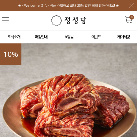
★ <Welcome Gift> 지금 가입하고 최대 25% 할인 혜택 받아가세요! ★
0
회사소개
매장안내
쇼핑몰
이벤트
케이터링
10
%