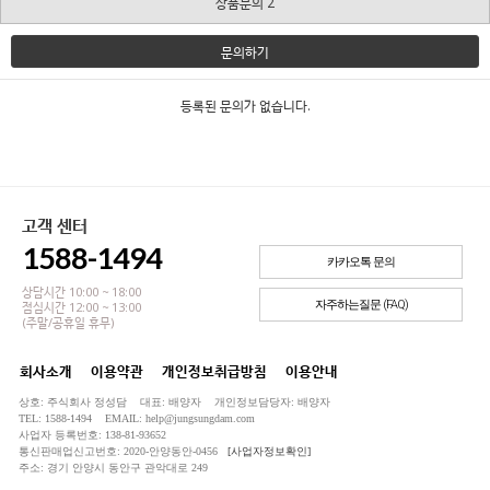
상품문의 2
문의하기
등록된 문의가 없습니다.
고객 센터
1588-1494
카카오톡 문의
상담시간 10:00 ~ 18:00
자주하는질문 (FAQ)
점심시간 12:00 ~ 13:00
(주말/공휴일 휴무)
회사소개
이용약관
개인정보취급방침
이용안내
상호: 주식회사 정성담 대표: 배양자 개인정보담당자: 배양자
TEL: 1588-1494 EMAIL: help@jungsungdam.com
사업자 등록번호: 138-81-93652
통신판매업신고번호: 2020-안양동안-0456
[사업자정보확인]
주소: 경기 안양시 동안구 관악대로 249