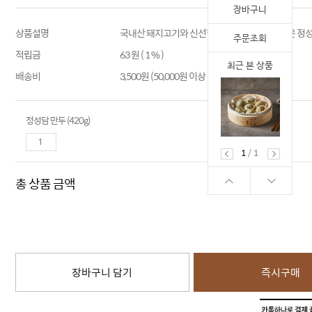
장바구니
상품설명
국내산 돼지고기와 신선한 채소로 속을 가득 채운 정
주문조회
적립금
63 원 ( 1 % )
최근 본 상품
배송비
3,500원 (50,000원 이상 구매 시 무료배송)
정성담 만두 (420g)
1
/
1
총 상품 금액
장바구니 담기
즉시구매