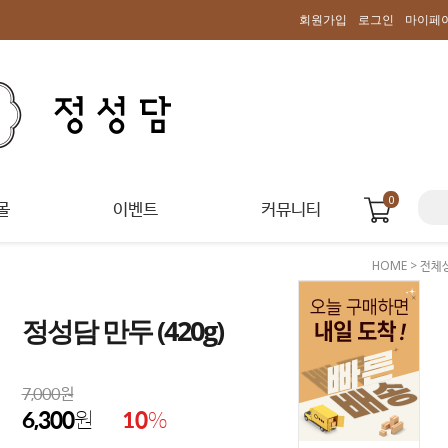
회원가입
로그인
마이페
0
몰
이벤트
커뮤니티
HOME
>
전체
정성담 만두 (420g)
7,000원
6,300
원
10
%