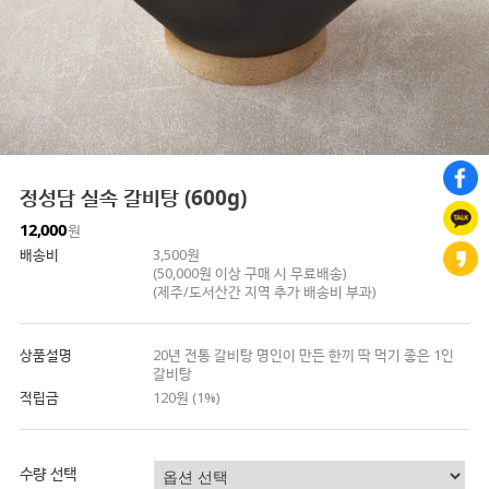
정성담 실속 갈비탕 (600g)
12,000
원
배송비
3,500원
(50,000원 이상 구매 시 무료배송)
(제주/도서산간 지역 추가 배송비 부과)
상품설명
20년 전통 갈비탕 명인이 만든 한끼 딱 먹기 좋은 1인
갈비탕
적립금
120원 (1%)
수량 선택